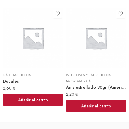
GALLETAS
,
TODOS
INFUSIONES Y CAFES
,
TODOS
Ducales
Marca:
AMERICA
Anis estrellado 30gr (America)
2,60
€
2,20
€
Añadir al carrito
Añadir al carrito