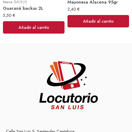
Mayonesa Alacena 95gr
Marca:
BACKUS
Guaraná backus 2L
2,40
€
5,50
€
Añadir al carrito
Añadir al carrito
Calle San Luis 5, Santander Cantabria.