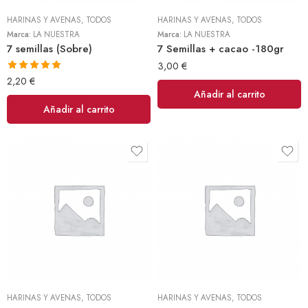
HARINAS Y AVENAS
,
TODOS
HARINAS Y AVENAS
,
TODOS
Marca:
LA NUESTRA
Marca:
LA NUESTRA
7 semillas (Sobre)
7 Semillas + cacao -180gr
3,00
€
Valorado
2,20
€
Añadir al carrito
con
5.00
de 5
Añadir al carrito
HARINAS Y AVENAS
,
TODOS
HARINAS Y AVENAS
,
TODOS