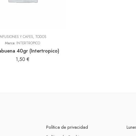
INFUSIONES Y CAFES
,
TODOS
Marca:
INTERTROPICO
abuena 40gr (Intertropico)
1,50
€
Política de privacidad
Lunes