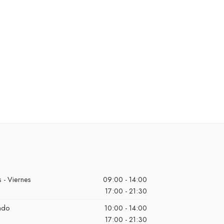
Tus datos personales se utilizarán para procesar tu pedido, mejorar
tu experiencia en esta web, gestionar el acceso a tu cuenta y otros
propósitos descritos en nuestra
política de privacidad
.
CONFIGURAR TU CUENTA
Alternative:
¿Ya tienes una cuenta?
Firme aquí
 - Viernes
09:00 - 14:00
17:00 - 21:30
ado
10:00 - 14:00
17:00 - 21:30