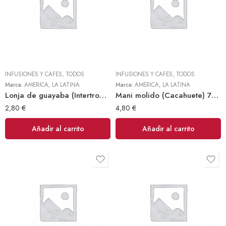
INFUSIONES Y CAFES
,
TODOS
INFUSIONES Y CAFES
,
TODOS
Marca:
AMERICA
,
LA LATINA
Marca:
AMERICA
,
LA LATINA
Lonja de guayaba (Intertropico) 300gr
Mani molido (Cacahuete) 700gr Frinuts
2,80
€
4,80
€
Añadir al carrito
Añadir al carrito