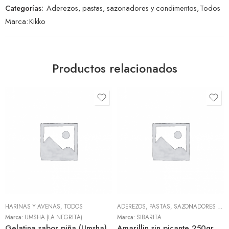
Categorías:
Aderezos, pastas, sazonadores y condimentos
,
Todos
Marca:
Kikko
Productos relacionados
HARINAS Y AVENAS
,
TODOS
ADEREZOS, PASTAS, SAZONADORES Y CONDIMENTOS
Marca:
UMSHA (LA NEGRITA)
Marca:
SIBARITA
Gelatina sabor piña (Umsha)
Amarillin sin picante 250gr (Sibarita)