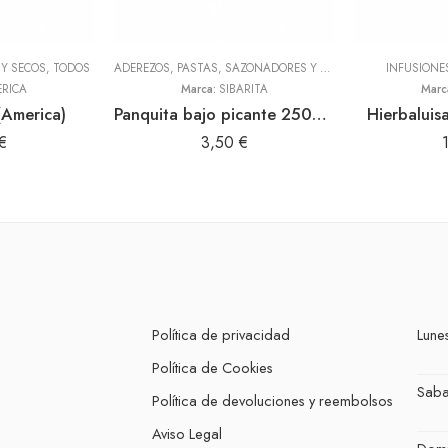
Y SECOS
,
TODOS
ADEREZOS, PASTAS, SAZONADORES Y CONDIMENTOS
INFUSIONE
,
TODOS
RICA
Marca:
SIBARITA
Marc
(America)
Panquita bajo picante 250gr (Sibarita)
Hierbaluis
€
3,50
€
Política de privacidad
Lunes
Política de Cookies
Sab
Política de devoluciones y reembolsos
Aviso Legal