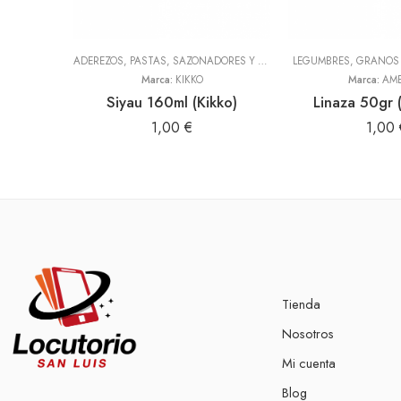
ADEREZOS, PASTAS, SAZONADORES Y CONDIMENTOS
LEGUMBRES, GRANOS 
,
TODOS
Marca:
KIKKO
Marca:
AME
Siyau 160ml (Kikko)
Linaza 50gr 
1,00
€
1,00
Tienda
Nosotros
Mi cuenta
Blog