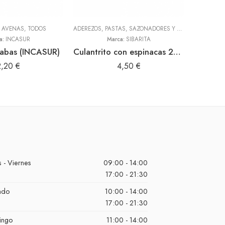
Y AVENAS
,
TODOS
ADEREZOS, PASTAS, SAZONADORES Y CONDIMENTOS
,
T
a:
INCASUR
Marca:
SIBARITA
abas (INCASUR)
Culantrito con espinacas 250gr Doy Pack (Sibarita)
Siy
2,20
€
4,50
€
 - Viernes
09:00 - 14:00
17:00 - 21:30
ado
10:00 - 14:00
17:00 - 21:30
ingo
11:00 - 14:00