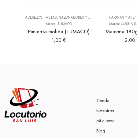
ADEREZOS, PASTAS, SAZONADORES Y CONDIMENTOS
HARINAS Y AVE
,
TODOS
Marca:
TUMACO
Marca:
UMSHA (L
Pimienta molida (TUMACO)
Maicena 180g
1,00
€
2,00
Tienda
Nosotros
Mi cuenta
Blog