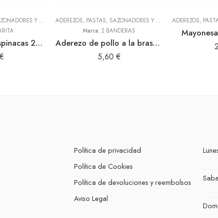
ADEREZOS, PASTAS, SAZONADORES Y CONDIMENTOS
,
TODOS
ADEREZOS, PASTAS, SAZONADORES Y CONDIMENTOS
,
TODOS
ARITA
Marca:
2 BANDERAS
Mayonesa
Culantrito con espinacas 250gr Doy Pack (Sibarita)
Aderezo de pollo a la brasa 300gr (2 Banderas)
€
5,60
€
Política de privacidad
Lunes
Política de Cookies
Sab
Política de devoluciones y reembolsos
Aviso Legal
Dom