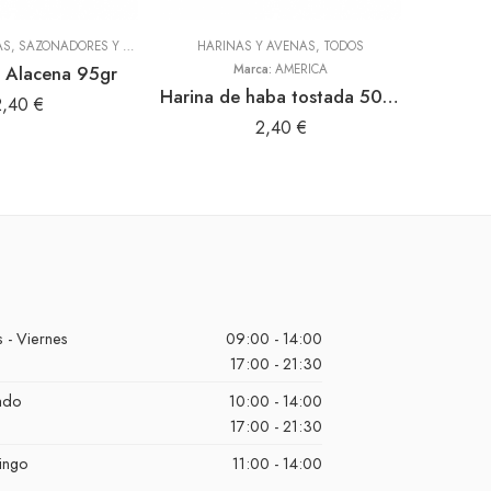
ADEREZOS, PASTAS, SAZONADORES Y CONDIMENTOS
HARINAS Y AVENAS
,
TODOS
,
TODOS
 Alacena 95gr
Marca:
AMERICA
Harina de haba tostada 500gr (America)
Mayon
2,40
€
2,40
€
 - Viernes
09:00 - 14:00
17:00 - 21:30
ado
10:00 - 14:00
17:00 - 21:30
ingo
11:00 - 14:00