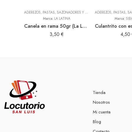
ADEREZOS, PASTAS, SAZONADORES Y CONDIMENTOS
,
TODOS
Marca:
LA LATINA
Marca:
SIB
Canela en rama 50gr (La Latina)
3,50
€
4,50
Tienda
Nosotros
Mi cuenta
Blog
Contacto