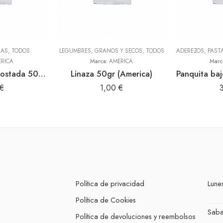
NAS
,
TODOS
LEGUMBRES, GRANOS Y SECOS
,
TODOS
RICA
Marca:
AMERICA
Marc
Harina de haba tostada 500gr (America)
Linaza 50gr (America)
€
1,00
€
Política de privacidad
Lunes
Política de Cookies
Sab
Política de devoluciones y reembolsos