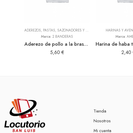
ADEREZOS, PASTAS, SAZONADORES Y CONDIMENTOS
HARINAS Y AVE
,
TODOS
Marca:
2 BANDERAS
Marca:
AME
Aderezo de pollo a la brasa 300gr (2 Banderas)
5,60
€
2,40
Tienda
Nosotros
Mi cuenta