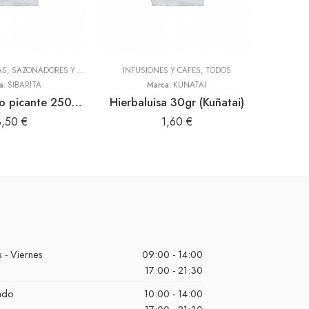
ADEREZOS, PASTAS, SAZONADORES Y CONDIMENTOS
INFUSIONES Y CAFES
,
TODOS
,
TODOS
a:
SIBARITA
Marca:
KUÑATAI
Panquita bajo picante 250gr (Sibarita)
Hierbaluisa 30gr (Kuñatai)
3,50
€
1,60
€
 - Viernes
09:00 - 14:00
17:00 - 21:30
ado
10:00 - 14:00