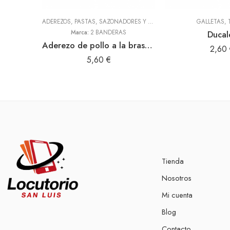
ADEREZOS, PASTAS, SAZONADORES Y CONDIMENTOS
,
TODOS
GALLETAS
,
Marca:
2 BANDERAS
Ducal
Aderezo de pollo a la brasa 300gr (2 Banderas)
2,60
5,60
€
Tienda
Nosotros
Mi cuenta
Blog
Contacto