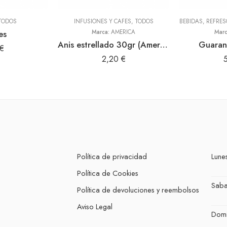
TODOS
INFUSIONES Y CAFES
,
TODOS
BEBIDAS, REFRE
es
Marca:
AMERICA
Mar
Anis estrellado 30gr (America)
Guaran
€
2,20
€
Política de privacidad
Lunes
Política de Cookies
Sab
Política de devoluciones y reembolsos
Aviso Legal
Dom