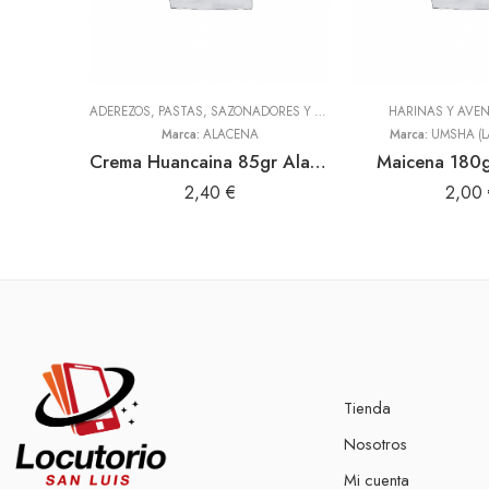
ADEREZOS, PASTAS, SAZONADORES Y CONDIMENTOS
HARINAS Y AVE
,
TODOS
Marca:
ALACENA
Marca:
UMSHA (L
Crema Huancaina 85gr Alacena
Maicena 180g
2,40
€
2,00
Tienda
Nosotros
Mi cuenta