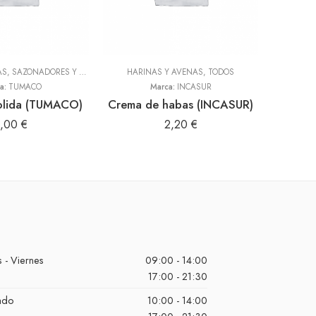
ADEREZOS, PASTAS, SAZONADORES Y CONDIMENTOS
HARINAS Y AVENAS
,
TODOS
,
TODOS
a:
TUMACO
Marca:
INCASUR
olida (TUMACO)
Crema de habas (INCASUR)
1,00
€
2,20
€
 - Viernes
09:00 - 14:00
17:00 - 21:30
ado
10:00 - 14:00