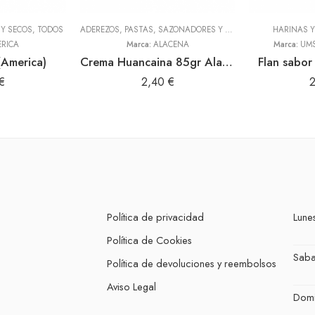
Y SECOS
,
TODOS
ADEREZOS, PASTAS, SAZONADORES Y CONDIMENTOS
HARINAS 
,
TODOS
RICA
Marca:
ALACENA
Marca:
UMS
(America)
Crema Huancaina 85gr Alacena
Flan sabor 
€
2,40
€
Política de privacidad
Lunes
Política de Cookies
Sab
Política de devoluciones y reembolsos
Aviso Legal
Dom