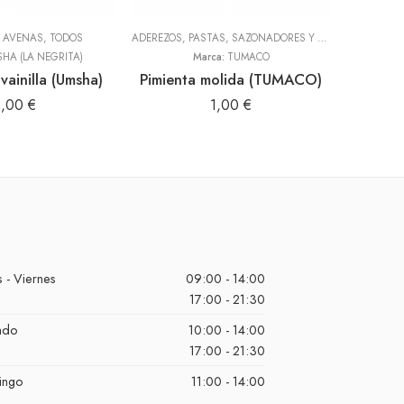
Y AVENAS
,
TODOS
ADEREZOS, PASTAS, SAZONADORES Y CONDIMENTOS
HARI
,
T
HA (LA NEGRITA)
Marca:
TUMACO
vainilla (Umsha)
Pimienta molida (TUMACO)
2,00
€
1,00
€
 - Viernes
09:00 - 14:00
17:00 - 21:30
ado
10:00 - 14:00
17:00 - 21:30
ingo
11:00 - 14:00