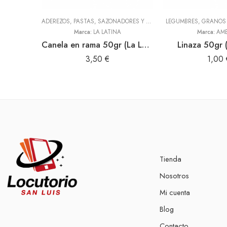
ADEREZOS, PASTAS, SAZONADORES Y CONDIMENTOS
LEGUMBRES, GRANOS 
,
TODOS
Marca:
LA LATINA
Marca:
AME
Canela en rama 50gr (La Latina)
Linaza 50gr 
3,50
€
1,00
Tienda
Nosotros
Mi cuenta
Blog
Contacto