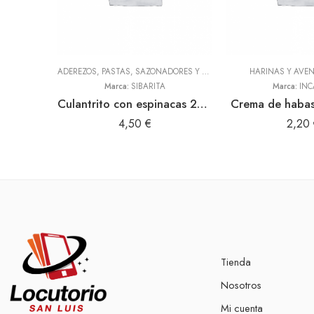
ADEREZOS, PASTAS, SAZONADORES Y CONDIMENTOS
HARINAS Y AVE
,
TODOS
Marca:
SIBARITA
Marca:
INC
Culantrito con espinacas 250gr Doy Pack (Sibarita)
Crema de haba
4,50
€
2,20
Tienda
Nosotros
Mi cuenta