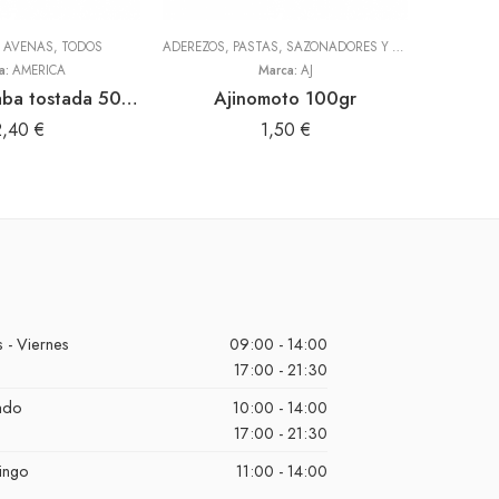
Y AVENAS
,
TODOS
ADEREZOS, PASTAS, SAZONADORES Y CONDIMENTOS
BEBIDAS, 
,
T
a:
AMERICA
Marca:
AJ
Harina de haba tostada 500gr (America)
Ajinomoto 100gr
Gu
2,40
€
1,50
€
 - Viernes
09:00 - 14:00
17:00 - 21:30
ado
10:00 - 14:00
17:00 - 21:30
ingo
11:00 - 14:00