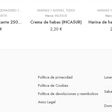
ADEREZOS, PASTAS, SAZONADORES Y CONDIMENTOS
HARINAS Y AVENAS
,
TODOS
,
TODOS
HARINAS 
ARITA
Marca:
INCASUR
Marc
Panquita bajo picante 250gr (Sibarita)
Crema de habas (INCASUR)
€
2,20
€
Política de privacidad
Lunes
Política de Cookies
Sab
Política de devoluciones y reembolsos
Aviso Legal
Dom