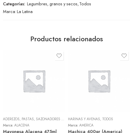
Categorías:
Legumbres, granos y secos
,
Todos
Marca:
La Latina
Productos relacionados
ADEREZOS, PASTAS, SAZONADORES Y CONDIMENTOS
HARINAS Y AVENAS
,
TODOS
,
TODOS
Marca:
ALACENA
Marca:
AMERICA
Mayonesa Alacena 475ml
Machica 400gr (America)