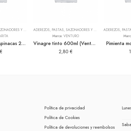
ADEREZOS, PASTAS, SAZONADORES Y CONDIMENTOS
,
TODOS
ADEREZOS, PASTAS, SAZONADORES Y CONDIMENTOS
,
TODOS
ARITA
Marca:
VENTURO
Marc
Culantrito con espinacas 250gr Doy Pack (Sibarita)
Vinagre tinto 600ml (Venturo)
Pimienta m
€
2,80
€
Política de privacidad
Lunes
Política de Cookies
Sab
Política de devoluciones y reembolsos