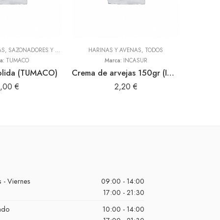
ADEREZOS, PASTAS, SAZONADORES Y CONDIMENTOS
HARINAS Y AVENAS
,
TODOS
,
TODOS
a:
TUMACO
Marca:
INCASUR
olida (TUMACO)
Crema de arvejas 150gr (INCASUR)
Siy
1,00
€
2,20
€
 - Viernes
09:00 - 14:00
17:00 - 21:30
ado
10:00 - 14:00