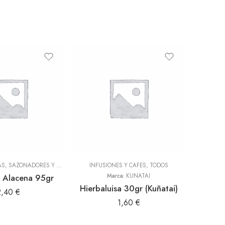
ADEREZOS, PASTAS, SAZONADORES Y CONDIMENTOS
INFUSIONES Y CAFES
,
TODOS
,
TODOS
 Alacena 95gr
Marca:
KUÑATAI
Salsa de
Hierbaluisa 30gr (Kuñatai)
2,40
€
1,60
€