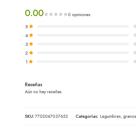
0.00
0 opiniones
5
0
4
0
3
0
2
0
1
0
Reseñas
Aún no hay reseñas.
SKU:
7702047037652
Categorías:
Legumbres, granos