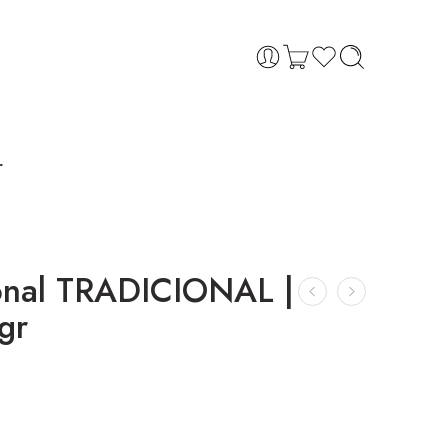
r
cional TRADICIONAL |
gr