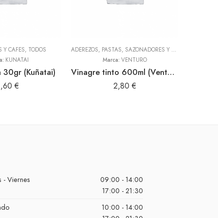
S Y CAFES
,
TODOS
ADEREZOS, PASTAS, SAZONADORES Y CONDIMENTOS
,
T
a:
KUÑATAI
Marca:
VENTURO
a 30gr (Kuñatai)
Vinagre tinto 600ml (Venturo)
1,60
€
2,80
€
 - Viernes
09:00 - 14:00
17:00 - 21:30
ado
10:00 - 14:00