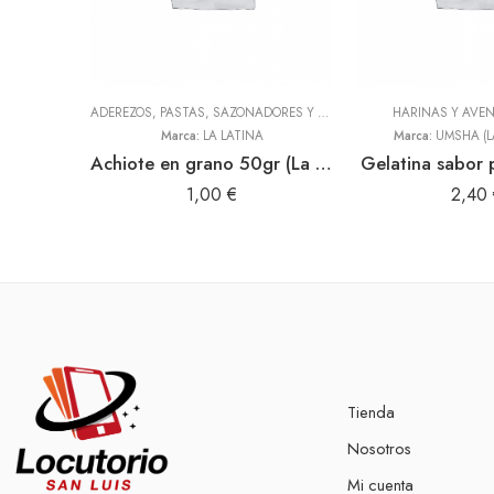
ADEREZOS, PASTAS, SAZONADORES Y CONDIMENTOS
HARINAS Y AVE
,
LEGUMBRES,
Marca:
LA LATINA
Marca:
UMSHA (L
Achiote en grano 50gr (La Latina)
Gelatina sabor 
1,00
€
2,40
Tienda
Nosotros
Mi cuenta