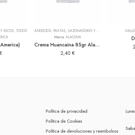
Y SECOS
,
TODOS
ADEREZOS, PASTAS, SAZONADORES Y CONDIMENTOS
,
TODOS
GALL
RICA
Marca:
ALACENA
D
(America)
Crema Huancaina 85gr Alacena
€
2,40
€
Política de privacidad
Lunes
Política de Cookies
Sab
Política de devoluciones y reembolsos