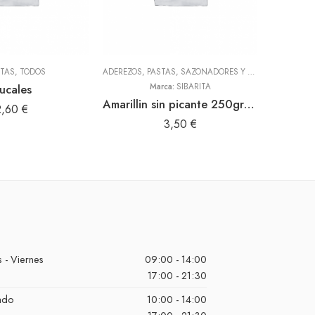
ETAS
,
TODOS
ADEREZOS, PASTAS, SAZONADORES Y CONDIMENTOS
,
T
ucales
Marca:
SIBARITA
Amarillin sin picante 250gr (Sibarita)
2,60
€
3,50
€
 - Viernes
09:00 - 14:00
17:00 - 21:30
ado
10:00 - 14:00