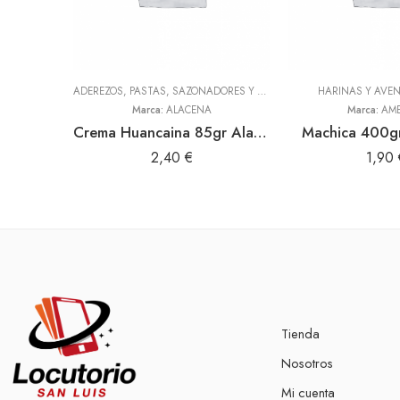
ADEREZOS, PASTAS, SAZONADORES Y CONDIMENTOS
HARINAS Y AVE
,
TODOS
Marca:
ALACENA
Marca:
AME
Crema Huancaina 85gr Alacena
Machica 400gr
2,40
€
1,90
Tienda
Nosotros
Mi cuenta