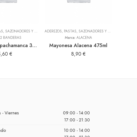
ADEREZOS, PASTAS, SAZONADORES Y CONDIMENTOS
,
TODOS
ADEREZOS, PASTAS, SAZONADORES Y CONDIMENTOS
,
T
2 BANDERAS
Marca:
ALACENA
Aderezo de pachamanca 300gr (2 Banderas)
Mayonesa Alacena 475ml
5,60
€
8,90
€
 - Viernes
09:00 - 14:00
17:00 - 21:30
ado
10:00 - 14:00