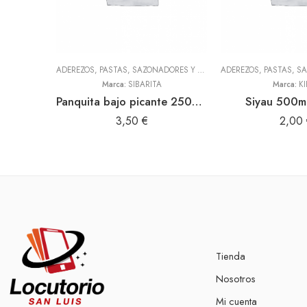
ADEREZOS, PASTAS, SAZONADORES Y CONDIMENTOS
,
TODOS
Marca:
SIBARITA
Marca:
KI
Panquita bajo picante 250gr (Sibarita)
Siyau 500ml
3,50
€
2,00
Tienda
Nosotros
Mi cuenta