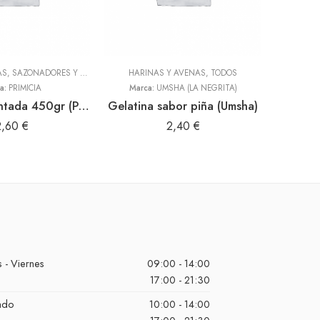
ADEREZOS, PASTAS, SAZONADORES Y CONDIMENTOS
HARINAS Y AVENAS
,
TODOS
,
TODOS
HARI
a:
PRIMICIA
Marca:
UMSHA (LA NEGRITA)
Marc
Sal condimentada 450gr (Primicia)
Gelatina sabor piña (Umsha)
Maic
2,60
€
2,40
€
 - Viernes
09:00 - 14:00
17:00 - 21:30
ado
10:00 - 14:00