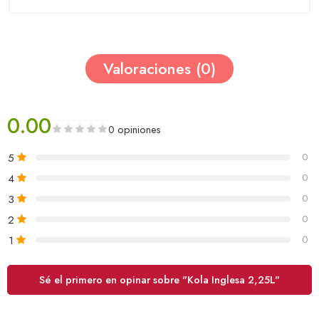
Valoraciones (0)
0.00
0 opiniones
5
0
4
0
3
0
2
0
1
0
Sé el primero en opinar sobre "Kola Inglesa 2,25L"