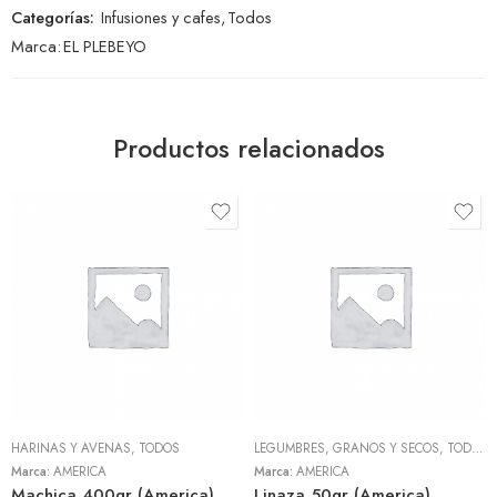
Categorías:
Infusiones y cafes
,
Todos
Marca:
EL PLEBEYO
Productos relacionados
HARINAS Y AVENAS
,
TODOS
LEGUMBRES, GRANOS Y SECOS
,
TODOS
Marca:
AMERICA
Marca:
AMERICA
Machica 400gr (America)
Linaza 50gr (America)