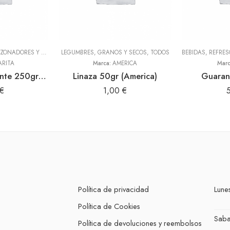
ADEREZOS, PASTAS, SAZONADORES Y CONDIMENTOS
LEGUMBRES, GRANOS Y SECOS
,
TODOS
,
TODOS
BEBIDAS, REFRE
ARITA
Marca:
AMERICA
Mar
Amarillin sin picante 250gr (Sibarita)
Linaza 50gr (America)
Guaran
€
1,00
€
Política de privacidad
Lunes
Política de Cookies
Sab
Política de devoluciones y reembolsos