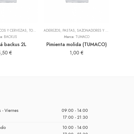
SCOS Y CERVEZAS
,
TODOS
ADEREZOS, PASTAS, SAZONADORES Y CONDIMENTOS
INFU
,
T
ca:
BACKUS
Marca:
TUMACO
á backus 2L
Pimienta molida (TUMACO)
Hierba
5,50
€
1,00
€
 - Viernes
09:00 - 14:00
17:00 - 21:30
ado
10:00 - 14:00