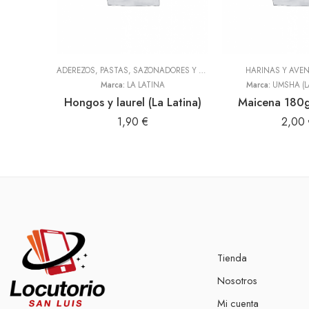
ADEREZOS, PASTAS, SAZONADORES Y CONDIMENTOS
HARINAS Y AVE
,
TODOS
Marca:
LA LATINA
Marca:
UMSHA (L
Hongos y laurel (La Latina)
Maicena 180g
1,90
€
2,00
Tienda
Nosotros
Mi cuenta