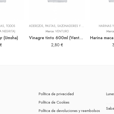
NAS
,
TODOS
ADEREZOS, PASTAS, SAZONADORES Y CONDIMENTOS
HARINAS 
,
TODOS
A NEGRITA)
Marca:
VENTURO
Marc
r (Umsha)
Vinagre tinto 600ml (Venturo)
€
2,80
€
Política de privacidad
Lunes
Política de Cookies
Sab
Política de devoluciones y reembolsos