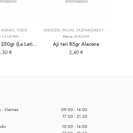
Y AVENAS
,
TODOS
ADEREZOS, PASTAS, SAZONADORES Y CONDIMENTOS
,
T
a:
LA LATINA
Marca:
ALACENA
Harina maca 250gr (La Latina)
Aji tari 85gr Alacena
3,30
€
2,40
€
 - Viernes
09:00 - 14:00
17:00 - 21:30
ado
10:00 - 14:00