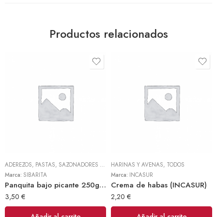
Productos relacionados
ADEREZOS, PASTAS, SAZONADORES Y CONDIMENTOS
HARINAS Y AVENAS
,
TODOS
,
TODOS
Marca:
SIBARITA
Marca:
INCASUR
Panquita bajo picante 250gr (Sibarita)
Crema de habas (INCASUR)
3,50
€
2,20
€
Añadir al carrito
Añadir al carrito