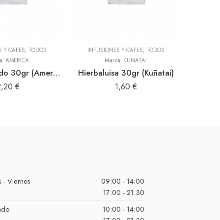
S Y CAFES
,
TODOS
INFUSIONES Y CAFES
,
TODOS
a:
AMERICA
Marca:
KUÑATAI
Anis estrellado 30gr (America)
Hierbaluisa 30gr (Kuñatai)
Siy
2,20
€
1,60
€
 - Viernes
09:00 - 14:00
17:00 - 21:30
ado
10:00 - 14:00