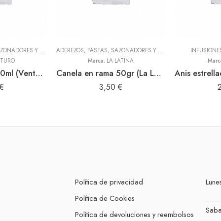
ADEREZOS, PASTAS, SAZONADORES Y CONDIMENTOS
,
TODOS
ADEREZOS, PASTAS, SAZONADORES Y CONDIMENTOS
INFUSIONE
,
TODOS
TURO
Marca:
LA LATINA
Marc
Vinagre tinto 600ml (Venturo)
Canela en rama 50gr (La Latina)
€
3,50
€
Política de privacidad
Lunes
Política de Cookies
Sab
Política de devoluciones y reembolsos