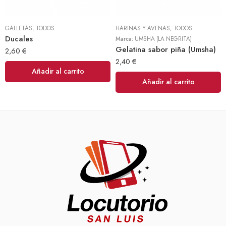
GALLETAS
,
TODOS
HARINAS Y AVENAS
,
TODOS
Ducales
Marca:
UMSHA (LA NEGRITA)
Gelatina sabor piña (Umsha)
2,60
€
2,40
€
Añadir al carrito
Añadir al carrito