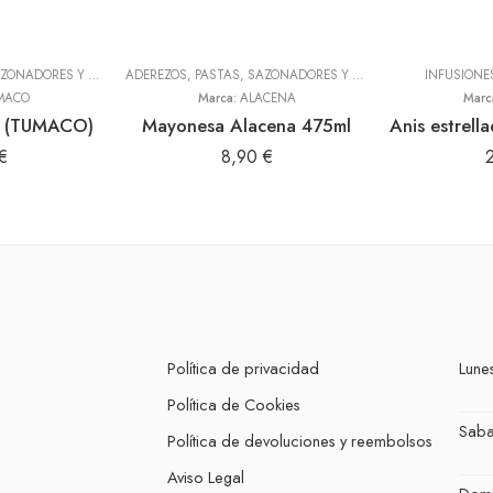
ADEREZOS, PASTAS, SAZONADORES Y CONDIMENTOS
,
TODOS
ADEREZOS, PASTAS, SAZONADORES Y CONDIMENTOS
INFUSIONE
,
TODOS
MACO
Marca:
ALACENA
Marc
da (TUMACO)
Mayonesa Alacena 475ml
€
8,90
€
Política de privacidad
Lunes
Política de Cookies
Sab
Política de devoluciones y reembolsos
Aviso Legal