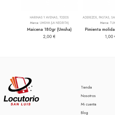
HARINAS Y AVENAS
,
TODOS
Marca:
UMSHA (LA NEGRITA)
Marca:
TU
Maicena 180gr (Umsha)
Pimienta moli
2,00
€
1,00
Tienda
Nosotros
Mi cuenta
Blog