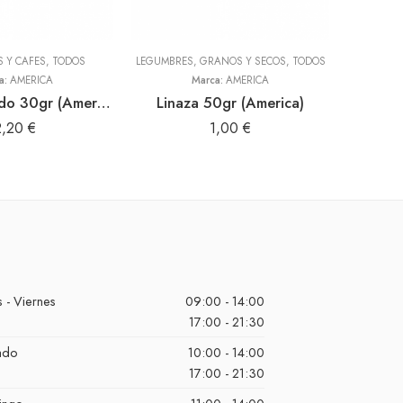
S Y CAFES
,
TODOS
LEGUMBRES, GRANOS Y SECOS
,
TODOS
a:
AMERICA
Marca:
AMERICA
Anis estrellado 30gr (America)
Linaza 50gr (America)
2,20
€
1,00
€
 - Viernes
09:00 - 14:00
17:00 - 21:30
ado
10:00 - 14:00
17:00 - 21:30