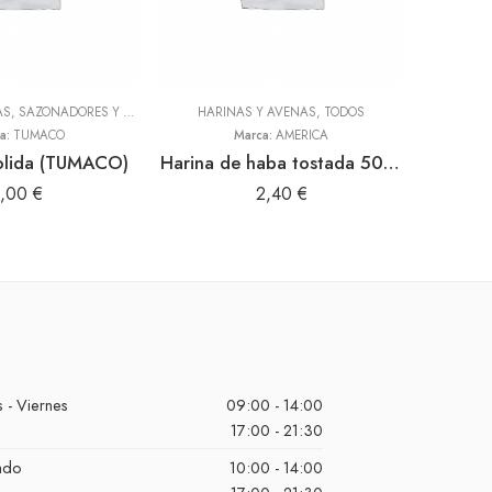
ADEREZOS, PASTAS, SAZONADORES Y CONDIMENTOS
HARINAS Y AVENAS
,
TODOS
,
TODOS
a:
TUMACO
Marca:
AMERICA
olida (TUMACO)
Harina de haba tostada 500gr (America)
1,00
€
2,40
€
 - Viernes
09:00 - 14:00
17:00 - 21:30
ado
10:00 - 14:00