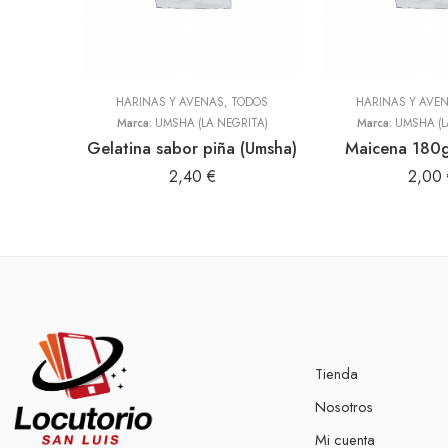
HARINAS Y AVENAS
,
TODOS
HARINAS Y AVE
Marca:
UMSHA (LA NEGRITA)
Marca:
UMSHA (L
Gelatina sabor piña (Umsha)
Maicena 180g
2,40
€
2,00
Tienda
Nosotros
Mi cuenta