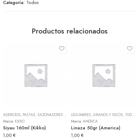
Categoría:
Todos
Productos relacionados
ADEREZOS, PASTAS, SAZONADORES Y CONDIMENTOS
LEGUMBRES, GRANOS Y SECOS
,
TODOS
,
TODOS
Marca:
KIKKO
Marca:
AMERICA
Siyau 160ml (Kikko)
Linaza 50gr (America)
1,00
€
1,00
€