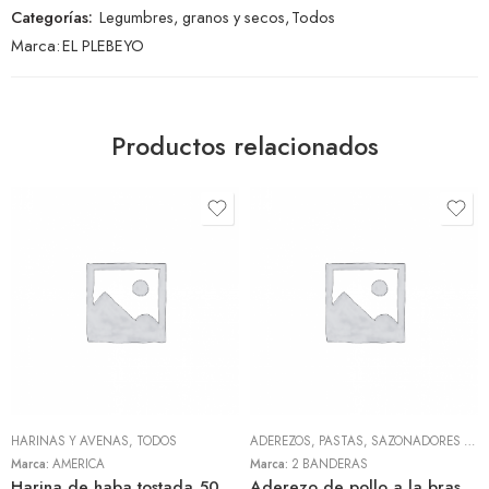
Categorías:
Legumbres, granos y secos
,
Todos
Marca:
EL PLEBEYO
Productos relacionados
HARINAS Y AVENAS
,
TODOS
ADEREZOS, PASTAS, SAZONADORES Y CONDIMENTOS
Marca:
AMERICA
Marca:
2 BANDERAS
Harina de haba tostada 500gr (America)
Aderezo de pollo a la brasa 300gr (2 Banderas)