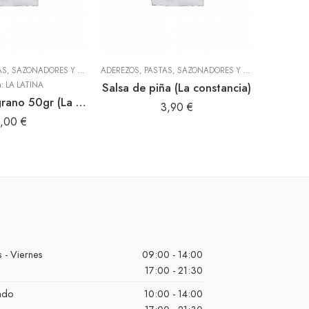
ADEREZOS, PASTAS, SAZONADORES Y CONDIMENTOS
,
LEGUMBRES, GRANOS Y SECOS
ADEREZOS, PASTAS, SAZONADORES Y CONDIMENTOS
,
TODOS
LEGUMBRE
,
T
a:
LA LATINA
Salsa de piña (La constancia)
Achiote en grano 50gr (La Latina)
Lina
3,90
€
1,00
€
 - Viernes
09:00 - 14:00
17:00 - 21:30
ado
10:00 - 14:00