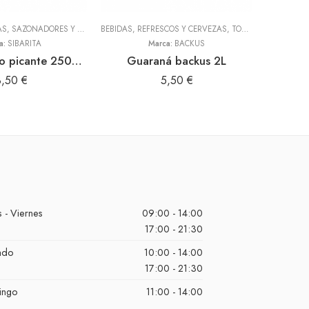
ADEREZOS, PASTAS, SAZONADORES Y CONDIMENTOS
BEBIDAS, REFRESCOS Y CERVEZAS
,
TODOS
,
TODOS
HARI
a:
SIBARITA
Marca:
BACKUS
Panquita bajo picante 250gr (Sibarita)
Guaraná backus 2L
Machi
3,50
€
5,50
€
 - Viernes
09:00 - 14:00
17:00 - 21:30
ado
10:00 - 14:00
17:00 - 21:30
ingo
11:00 - 14:00