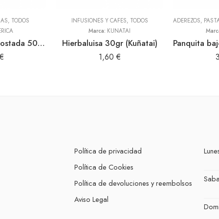
NAS
,
TODOS
INFUSIONES Y CAFES
,
TODOS
RICA
Marca:
KUÑATAI
Marc
Harina de haba tostada 500gr (America)
Hierbaluisa 30gr (Kuñatai)
€
1,60
€
Política de privacidad
Lunes
Política de Cookies
Sab
Política de devoluciones y reembolsos
Aviso Legal
Dom