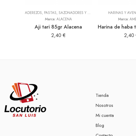
ADEREZOS, PASTAS, SAZONADORES Y CONDIMENTOS
HARINAS Y AVE
,
TODOS
Marca:
ALACENA
Marca:
AME
Aji tari 85gr Alacena
2,40
€
2,40
Tienda
Nosotros
Mi cuenta
Blog
Contacto