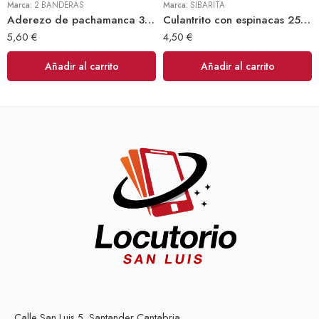
Marca:
2 BANDERAS
Marca:
SIBARITA
Aderezo de pachamanca 300gr (2 Banderas)
Culantrito con espinacas 250gr Doy Pack (Sibarita)
5,60
€
4,50
€
Añadir al carrito
Añadir al carrito
Calle San Luis 5, Santander Cantabria.