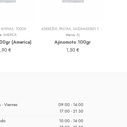
Y AVENAS
,
TODOS
ADEREZOS, PASTAS, SAZONADORES Y CONDIMENTOS
,
T
a:
AMERICA
Marca:
AJ
00gr (America)
Ajinomoto 100gr
Mayon
1,90
€
1,50
€
 - Viernes
09:00 - 14:00
17:00 - 21:30
ado
10:00 - 14:00