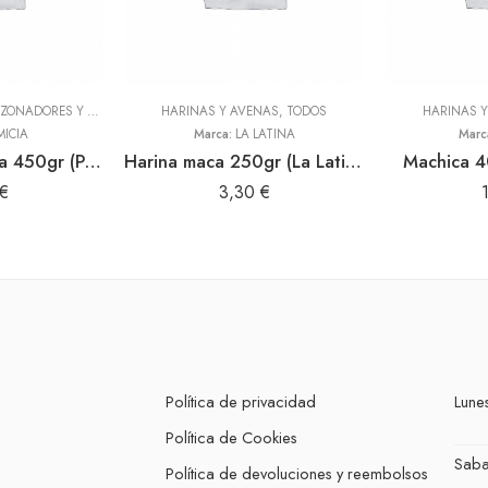
ADEREZOS, PASTAS, SAZONADORES Y CONDIMENTOS
HARINAS Y AVENAS
,
TODOS
,
TODOS
HARINAS 
MICIA
Marca:
LA LATINA
Marc
Sal condimentada 450gr (Primicia)
Harina maca 250gr (La Latina)
Machica 4
€
3,30
€
Política de privacidad
Lunes
Política de Cookies
Sab
Política de devoluciones y reembolsos