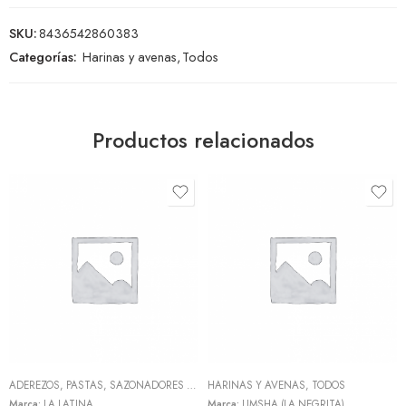
SKU:
8436542860383
Categorías:
Harinas y avenas
,
Todos
Productos relacionados
ADEREZOS, PASTAS, SAZONADORES Y CONDIMENTOS
HARINAS Y AVENAS
,
LEGUMBRES, GRANOS Y S
,
TODOS
Marca:
LA LATINA
Marca:
UMSHA (LA NEGRITA)