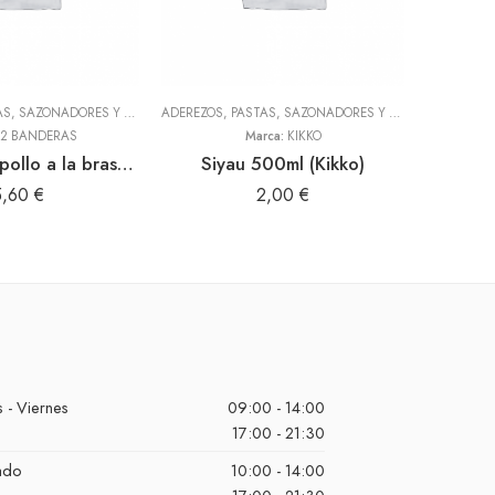
ADEREZOS, PASTAS, SAZONADORES Y CONDIMENTOS
,
TODOS
ADEREZOS, PASTAS, SAZONADORES Y CONDIMENTOS
HARI
,
T
2 BANDERAS
Marca:
KIKKO
Marc
Aderezo de pollo a la brasa 300gr (2 Banderas)
Siyau 500ml (Kikko)
Maic
5,60
€
2,00
€
 - Viernes
09:00 - 14:00
17:00 - 21:30
ado
10:00 - 14:00