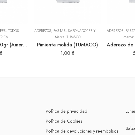
FES
,
TODOS
ADEREZOS, PASTAS, SAZONADORES Y CONDIMENTOS
,
TODOS
RICA
Marca:
TUMACO
Marca:
Anis estrellado 30gr (America)
Pimienta molida (TUMACO)
€
1,00
€
Política de privacidad
Lunes
Política de Cookies
Sab
Política de devoluciones y reembolsos