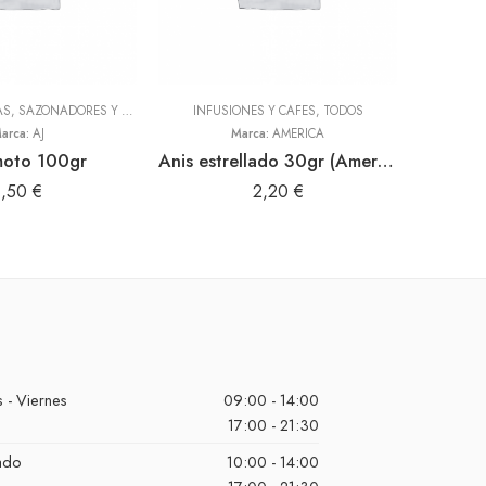
ADEREZOS, PASTAS, SAZONADORES Y CONDIMENTOS
INFUSIONES Y CAFES
,
TODOS
,
TODOS
HARI
arca:
AJ
Marca:
AMERICA
moto 100gr
Anis estrellado 30gr (America)
Machi
1,50
€
2,20
€
 - Viernes
09:00 - 14:00
17:00 - 21:30
ado
10:00 - 14:00