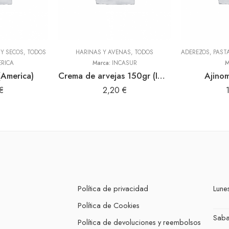
Y SECOS
,
TODOS
HARINAS Y AVENAS
,
TODOS
RICA
Marca:
INCASUR
M
(America)
Crema de arvejas 150gr (INCASUR)
Ajino
€
2,20
€
Política de privacidad
Lunes
Política de Cookies
Sab
Política de devoluciones y reembolsos