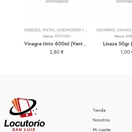
ADEREZOS, PASTAS, SAZONADORES Y CONDIMENTOS
LEGUMBRES, GRANOS 
,
TODOS
Marca:
VENTURO
Marca:
AME
Vinagre tinto 600ml (Venturo)
Linaza 50gr 
2,80
€
1,00
Tienda
Nosotros
Mi cuenta