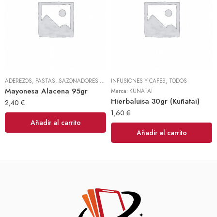
ADEREZOS, PASTAS, SAZONADORES Y CONDIMENTOS
INFUSIONES Y CAFES
,
TODOS
,
TODOS
Mayonesa Alacena 95gr
Marca:
KUÑATAI
Hierbaluisa 30gr (Kuñatai)
2,40
€
1,60
€
Añadir al carrito
Añadir al carrito