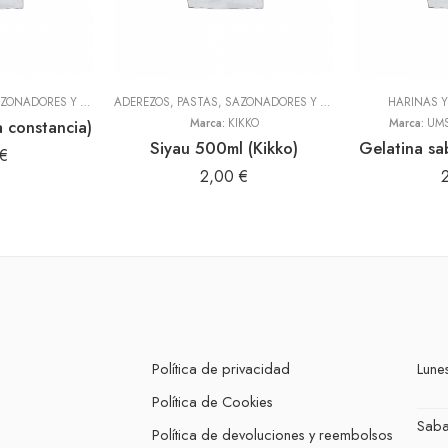
ADEREZOS, PASTAS, SAZONADORES Y CONDIMENTOS
,
TODOS
ADEREZOS, PASTAS, SAZONADORES Y CONDIMENTOS
HARINAS 
,
TODOS
a constancia)
Marca:
KIKKO
Marca:
UMS
Siyau 500ml (Kikko)
Gelatina sa
€
2,00
€
Política de privacidad
Lunes
Política de Cookies
Sab
Política de devoluciones y reembolsos