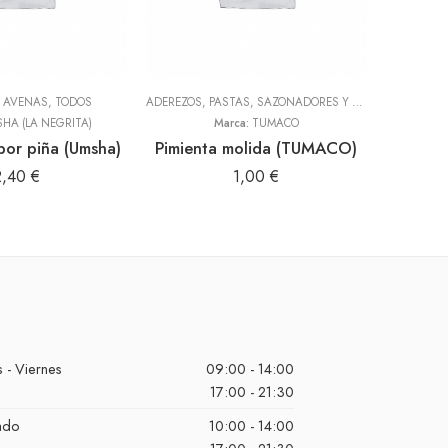
Y AVENAS
,
TODOS
ADEREZOS, PASTAS, SAZONADORES Y CONDIMENTOS
HARI
,
T
HA (LA NEGRITA)
Marca:
TUMACO
bor piña (Umsha)
Pimienta molida (TUMACO)
Machi
2,40
€
1,00
€
 - Viernes
09:00 - 14:00
17:00 - 21:30
ado
10:00 - 14:00