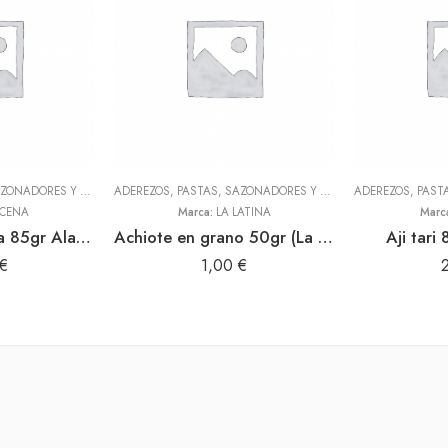
ADEREZOS, PASTAS, SAZONADORES Y CONDIMENTOS
,
TODOS
ADEREZOS, PASTAS, SAZONADORES Y CONDIMENTOS
,
LEGUMB
CENA
Marca:
LA LATINA
Marc
Crema Huancaina 85gr Alacena
Achiote en grano 50gr (La Latina)
Aji tari
€
1,00
€