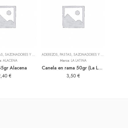
RES, GRANOS Y SECOS
ADEREZOS, PASTAS, SAZONADORES Y CONDIMENTOS
,
TODOS
,
TODOS
ADEREZOS, PASTAS, SAZONADORES Y CONDIMENTOS
,
T
a:
ALACENA
Marca:
LA LATINA
 85gr Alacena
Canela en rama 50gr (La Latina)
2,40
€
3,50
€