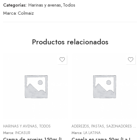
Categorías:
Harinas y avenas
,
Todos
Marca:
Colmaiz
Productos relacionados
HARINAS Y AVENAS
,
TODOS
ADEREZOS, PASTAS, SAZONADORES Y CONDIMENTOS
Marca:
INCASUR
Marca:
LA LATINA
Crema de arvejas 150gr (INCASUR)
Canela en rama 50gr (La Latina)