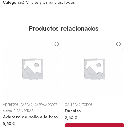
Categorías:
Chicles y Caramelos
,
Todos
Productos relacionados
ADEREZOS, PASTAS, SAZONADORES Y CONDIMENTOS
GALLETAS
,
TODOS
,
TODOS
Ducales
Marca:
2 BANDERAS
Aderezo de pollo a la brasa 300gr (2 Banderas)
2,60
€
5,60
€