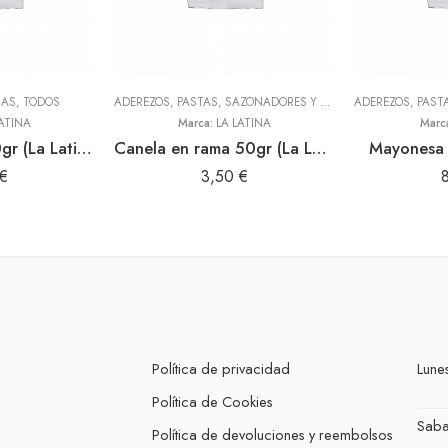
NAS
,
TODOS
ADEREZOS, PASTAS, SAZONADORES Y CONDIMENTOS
,
TODOS
ATINA
Marca:
LA LATINA
Marc
Harina maca 250gr (La Latina)
Canela en rama 50gr (La Latina)
Mayonesa 
€
3,50
€
Política de privacidad
Lunes
Política de Cookies
Sab
Política de devoluciones y reembolsos