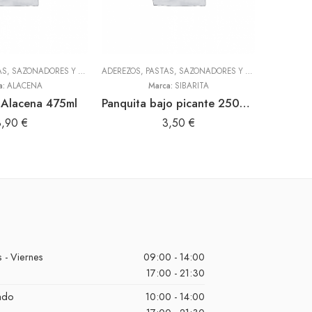
ADEREZOS, PASTAS, SAZONADORES Y CONDIMENTOS
,
TODOS
ADEREZOS, PASTAS, SAZONADORES Y CONDIMENTOS
LEGUMBRE
,
T
a:
ALACENA
Marca:
SIBARITA
Alacena 475ml
Panquita bajo picante 250gr (Sibarita)
Lina
8,90
€
3,50
€
 - Viernes
09:00 - 14:00
17:00 - 21:30
ado
10:00 - 14:00