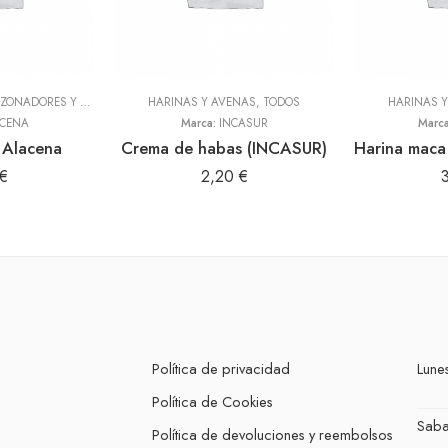
 GRANOS Y SECOS
ADEREZOS, PASTAS, SAZONADORES Y CONDIMENTOS
,
TODOS
HARINAS Y AVENAS
,
TODOS
,
TODOS
HARINAS 
CENA
Marca:
INCASUR
Marc
r Alacena
Crema de habas (INCASUR)
€
2,20
€
Política de privacidad
Lunes
Política de Cookies
Sab
Política de devoluciones y reembolsos