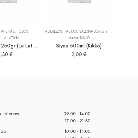
Y AVENAS
,
TODOS
ADEREZOS, PASTAS, SAZONADORES Y CONDIMENTOS
,
T
a:
LA LATINA
Marca:
KIKKO
Mayo
Harina maca 250gr (La Latina)
Siyau 500ml (Kikko)
3,30
€
2,00
€
 - Viernes
09:00 - 14:00
17:00 - 21:30
ado
10:00 - 14:00