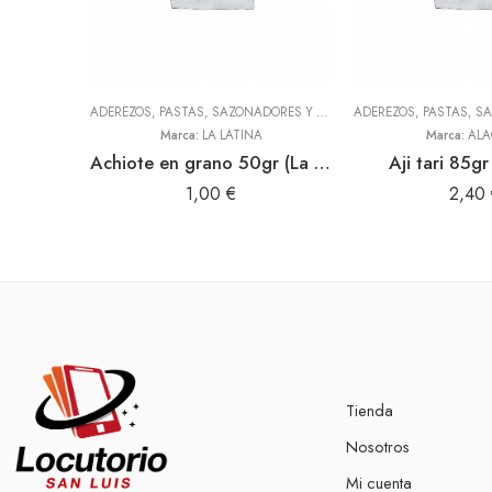
ADEREZOS, PASTAS, SAZONADORES Y CONDIMENTOS
,
LEGUMBRES,
Marca:
LA LATINA
Marca:
ALA
Achiote en grano 50gr (La Latina)
Aji tari 85g
1,00
€
2,40
Tienda
Nosotros
Mi cuenta