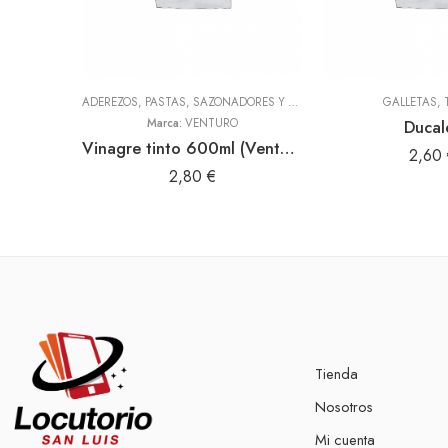
ADEREZOS, PASTAS, SAZONADORES Y CONDIMENTOS
,
TODOS
GALLETAS
,
Marca:
VENTURO
Ducal
Vinagre tinto 600ml (Venturo)
2,60
2,80
€
Tienda
Nosotros
Mi cuenta