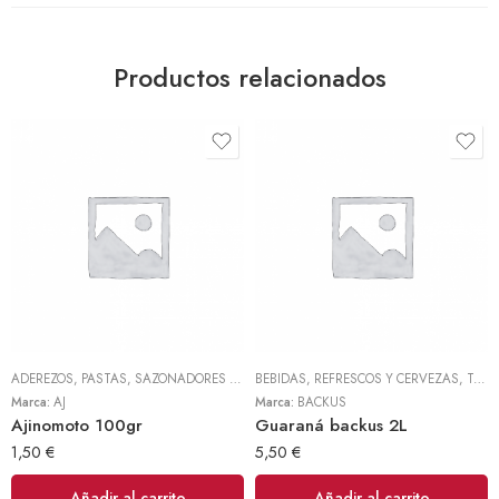
Productos relacionados
ADEREZOS, PASTAS, SAZONADORES Y CONDIMENTOS
BEBIDAS, REFRESCOS Y CERVEZAS
,
TODOS
,
TODOS
Marca:
AJ
Marca:
BACKUS
Ajinomoto 100gr
Guaraná backus 2L
1,50
€
5,50
€
Añadir al carrito
Añadir al carrito